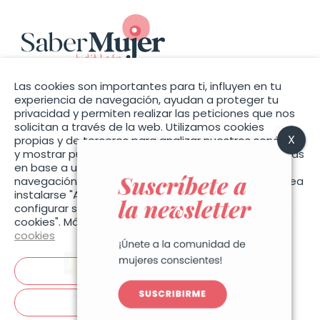
Las cookies son importantes para ti, influyen en tu
experiencia de navegación, ayudan a proteger tu
contacto@sabermujer.com
privacidad y permiten realizar las peticiones que nos
solicitan a través de la web. Utilizamos cookies
propias y de terceros para analizar nuestros servicios
y mostrar publicidad relacionada con sus preferencias
Política de privacidad
en base a un perfil elaborado con sus hábitos de
Política de cookies
navegación (por ejemplo, páginas visitadas). Si desea
Accesibilidad
instalarse "Aceptar cookies", o también puede
configurar sus preferencias pulsando "Configurar
cookies". Más información en la nuestra
Política de
cookies
Aceptar cookies
Configurar cookies