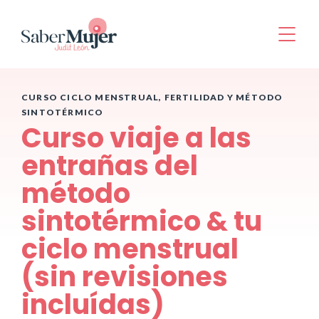
del cuerpo lúteo
Función de la progesterona en todo el
cuerpo
CURSO CICLO MENSTRUAL, FERTILIDAD Y MÉTODO
Factores que pueden alterar la
SINTOTÉRMICO
maduración del folículo, la ovulación
Curso viaje a las
y la fase lútea
entrañas del
Estrés físico o mental
método
Amenorrea hipotalámica funcional
SOP
sintotérmico & tu
Endometriosis
Disfunciones tiroideas
ciclo menstrual
Otros procesos inflamatorios
(sin revisiones
Hábitos saludables
incluídas)