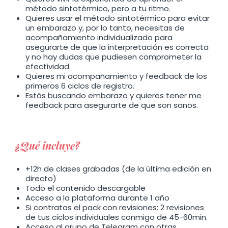
¿Cómo lo identificamos?
método sintotérmico, pero a tu ritmo.
Quieres usar el método sintotérmico para evitar
Fiabilidad a la hora de identificar la
un embarazo y, por lo tanto, necesitas de
ovulación
acompañamiento individualizado para
Excepciones
asegurarte de que la interpretación es correcta
y no hay dudas que pudiesen comprometer la
efectividad.
Temperatura basal corporal
Quieres mi acompañamiento y feedback de los
primeros 6 ciclos de registro.
Estás buscando embarazo y quieres tener me
¿Qué es y qué indica?
feedback para asegurarte de que son sanos.
¿Cómo medirla?
¿Cómo registrarla?
Factores que pueden alterarla
Corrección de temperatura
¿Qué incluye?
Termómetros basales
recomendados
+12h de clases grabadas (de la última edición en
directo)
Identificación de la línea basal
Todo el contenido descargable
Acceso a la plataforma durante 1 año
Si contratas el pack con revisiones: 2 revisiones
¿Qué información nos aporta?
de tus ciclos individuales conmigo de 45-60min.
¿Cómo trazarla?
Acceso al grupo de Telegram con otras