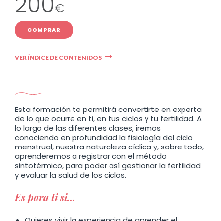
200
€
¿Qué información nos cuenta?
¿Cómo lo evaluamos?
COMPRAR
¿Cómo lo clasificamos?
¿Cómo lo registramos?
¿Cómo diferenciarlo del flujo
VER ÍNDICE DE CONTENIDOS
vaginal o de restos seminales?
Sensación vulvar
Esta formación te permitirá convertirte en experta
de lo que ocurre en ti, en tus ciclos y tu fertilidad. A
¿Qué información nos
lo largo de las diferentes clases, iremos
conociendo en profundidad la fisiología del ciclo
cuenta?
menstrual, nuestra naturaleza cíclica y, sobre todo,
¿Cómo la evaluamos?
aprenderemos a registrar con el método
¿Cómo la clasificamos?
sintotérmico, para poder así gestionar la fertilidad
¿Cómo la registramos?
y evaluar la salud de los ciclos.
Es para ti si…
Identificación del día cúspide
Quieres vivir la experiencia de aprender el