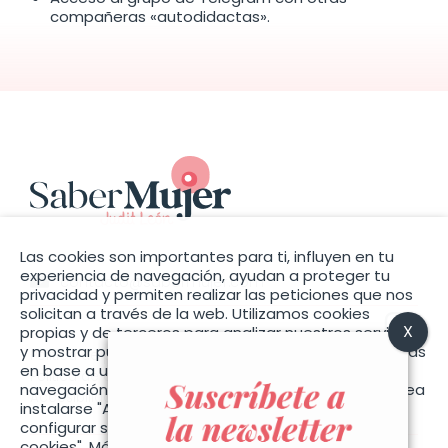
Excepciones
compañeras «autodidactas».
Test de autoevaluación
MÓDULO 4: Otros marcadores &
ciclicidad femenina
Las cookies son importantes para ti, influyen en tu
experiencia de navegación, ayudan a proteger tu
contacto@sabermujer.com
privacidad y permiten realizar las peticiones que nos
Palpación del cérvix
solicitan a través de la web. Utilizamos cookies
propias y de terceros para analizar nuestros servicios
y mostrar publicidad relacionada con sus preferencias
¿Qué información nos aporta?
Política de privacidad
en base a un perfil elaborado con sus hábitos de
Cambios cíclicos del cérvix
Política de cookies
navegación (por ejemplo, páginas visitadas). Si desea
Diferencias según la posición uterina
Accesibilidad
instalarse "Aceptar cookies", o también puede
configurar sus preferencias pulsando "Configurar
cookies". Más información en la nuestra
Política de