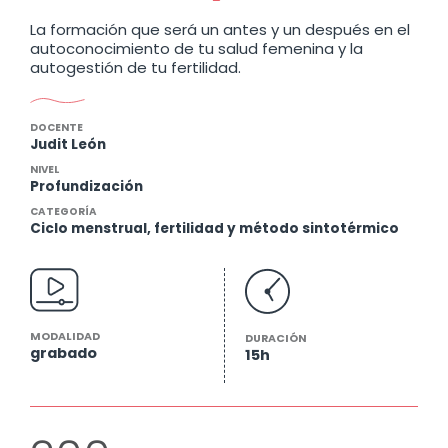
Plato de Harvard
Impacto del descanso, ejercicio físico y
La formación que será un antes y un después en el
gestión del estrés
autoconocimiento de tu salud femenina y la
Disruptores endocrinos
autogestión de tu fertilidad.
Chequeo analítico periódico
DOCENTE
Judit León
NIVEL
Profundización
CATEGORÍA
Ciclo menstrual, fertilidad y método sintotérmico
Test de autoevaluación
MÓDULO 3: Cómo registrar con el método
MODALIDAD
DURACIÓN
sintotérmico
grabado
15h
Moco cervical