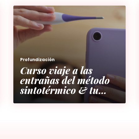
Profundización
Curso viaje a las
entrañas del método
sintotérmico & tu
ciclo menstrual (sin
revisiones incluídas)