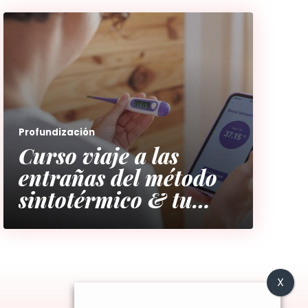
Profundización
Curso viaje a las
entrañas del método
sintotérmico & tu
ciclo menstrual (con
2 revisiones
incluídas)