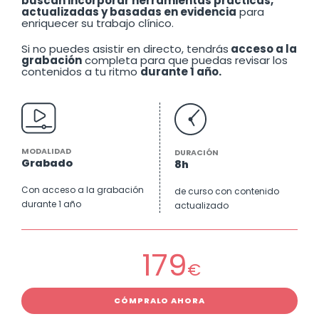
buscan incorporar herramientas prácticas,
actualizadas y basadas en evidencia
para
enriquecer su trabajo clínico.
Si no puedes asistir en directo, tendrás
acceso a la
grabación
completa para que puedas revisar los
contenidos a tu ritmo
durante 1 año.
MODALIDAD
DURACIÓN
Grabado
8h
Con acceso a la grabación
de curso con contenido
durante 1 año
actualizado
179
€
CÓMPRALO AHORA