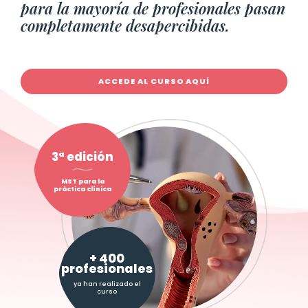
para la mayoría de profesionales pasan
completamente desapercibidas.
ACCEDE AL CURSO AQUÍ
3ª edición
MST para la
práctica clínica
+ 400
profesionales
ya han realizado el
curso