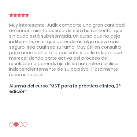
Muy interesante. Judit comparte una gran cantidad
M
n
de conocimiento acerca de esta herramienta, que
t
sin duda está subestimada. Un curso que no deja
A
indiferente, en el que aprenderás algo nuevo casi
c
seguro, sea cual sea tu rama. Muy útil en consulta
a
para acompañar a la paciente y darle el lugar que
p
merece, siendo parte activa del proceso de
d
resolución o aprendizaje de su naturaleza cíclica,
a
s
independientemente de su objetivo. ¡Totalmente
e
a
recomendable!
d
s
s
Alumna del curso "MST para la práctica clínica, 2º
m
edición"
A
e