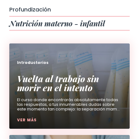
Profundización
Nutrición materno - infantil
Introductorios
Vuelta al trabajo sin
morir en el intento
El curso donde encontrarás absolutamente todas
las respuestas, a tus innumerables dudas sobre
este momento tan complejo: la separación mamá
- bebé, para volver al trabajo remunerado y seguir
manteniendo total o parcialmente uno de vuestros
VER MÁS
tesoros más preciados: la lactancia materna.