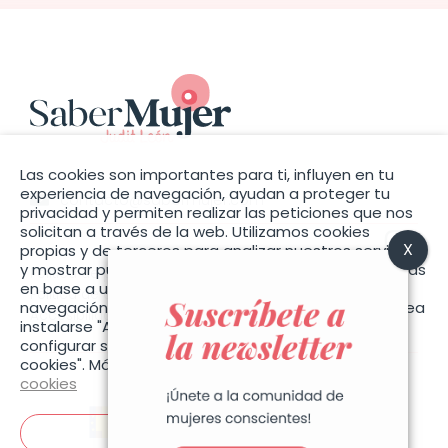
Las cookies son importantes para ti, influyen en tu
experiencia de navegación, ayudan a proteger tu
contacto@sabermujer.com
privacidad y permiten realizar las peticiones que nos
solicitan a través de la web. Utilizamos cookies
propias y de terceros para analizar nuestros servicios
y mostrar publicidad relacionada con sus preferencias
Política de privacidad
en base a un perfil elaborado con sus hábitos de
Política de cookies
navegación (por ejemplo, páginas visitadas). Si desea
Accesibilidad
instalarse "Aceptar cookies", o también puede
configurar sus preferencias pulsando "Configurar
cookies". Más información en la nuestra
Política de
cookies
Aceptar cookies