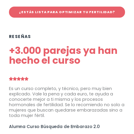
¿ESTÁS LISTA PARA OPTIMIZAR TU FERTILIDAD?
RESEÑAS
+3.000 parejas ya han
hecho el curso
Es un curso completo, y técnico, pero muy bien
G
explicado. Vale la pena y cada euro, te ayuda a
d
conocerte mejor a ti misma y los procesos
e
hormonales de fertilidad. Se lo recomiendo no solo a
p
a
mujeres que buscan quedarse embarazadas sino a
g
o
toda mujer fértil.
e
G
Alumna Curso Búsqueda de Embarazo 2.0
A