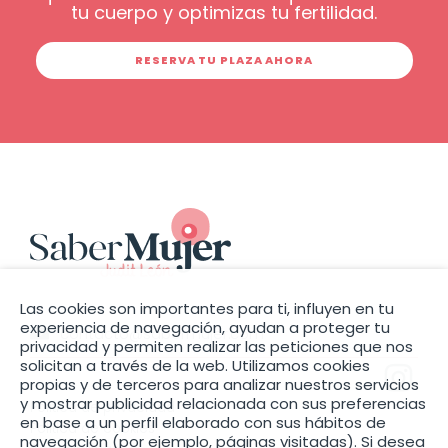
tu cuerpo y optimizas tu fertilidad.
RESERVA TU PLAZA AHORA
Las cookies son importantes para ti, influyen en tu
experiencia de navegación, ayudan a proteger tu
contacto@sabermujer.com
privacidad y permiten realizar las peticiones que nos
solicitan a través de la web. Utilizamos cookies
propias y de terceros para analizar nuestros servicios
y mostrar publicidad relacionada con sus preferencias
Política de privacidad
en base a un perfil elaborado con sus hábitos de
Política de cookies
navegación (por ejemplo, páginas visitadas). Si desea