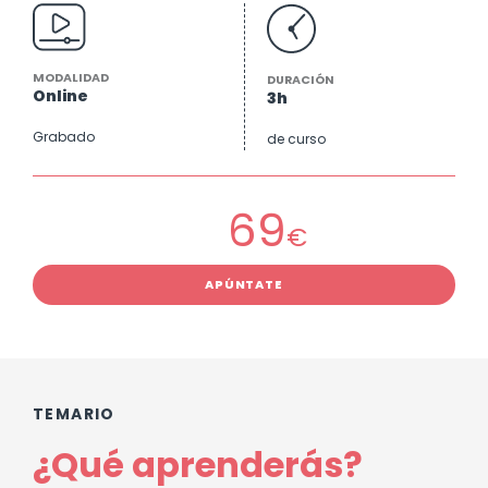
MODALIDAD
DURACIÓN
Online
3h
Grabado
de curso
69
€
APÚNTATE
TEMARIO
¿Qué aprenderás?