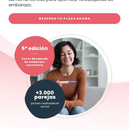
embarazo.
RESERVA TU PLAZA AHORA
5ª edición
Curso Búsqueda
de embarazo
consciente
+3.000
parejas
ya han realizado el
curso