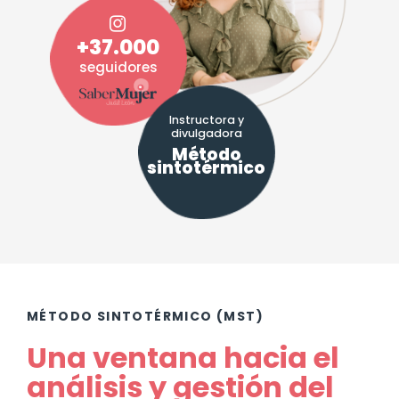
+37.000
seguidores
Instructora y
divulgadora
Método
sintotérmico
MÉTODO SINTOTÉRMICO (MST)
Una ventana hacia el
análisis y gestión del