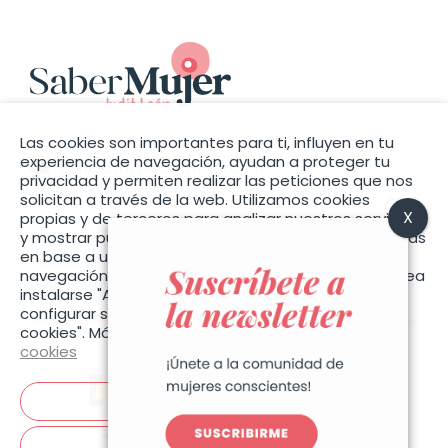
Las cookies son importantes para ti, influyen en tu
experiencia de navegación, ayudan a proteger tu
contacto@sabermujer.com
privacidad y permiten realizar las peticiones que nos
solicitan a través de la web. Utilizamos cookies
propias y de terceros para analizar nuestros servicios
y mostrar publicidad relacionada con sus preferencias
Política de privacidad
en base a un perfil elaborado con sus hábitos de
Política de cookies
navegación (por ejemplo, páginas visitadas). Si desea
Accesibilidad
instalarse "Aceptar cookies", o también puede
configurar sus preferencias pulsando "Configurar
cookies". Más información en la nuestra
Política de
cookies
Aceptar cookies
Configurar cookies