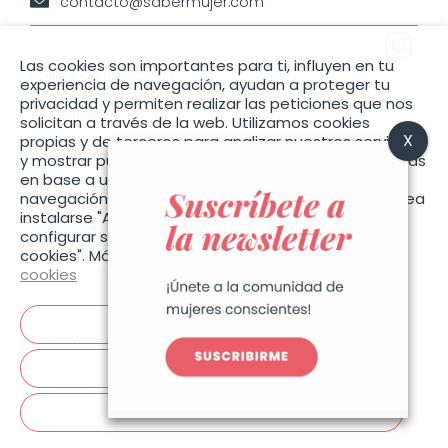
contacto@sabermujer.com
Las cookies son importantes para ti, influyen en tu
Política de privacidad
experiencia de navegación, ayudan a proteger tu
Política de cookies
privacidad y permiten realizar las peticiones que nos
Accesibilidad
solicitan a través de la web. Utilizamos cookies
propias y de terceros para analizar nuestros servicios
y mostrar publicidad relacionada con sus preferencias
en base a un perfil elaborado con sus hábitos de
navegación (por ejemplo, páginas visitadas). Si desea
instalarse "Aceptar cookies", o también puede
configurar sus preferencias pulsando "Configurar
cookies". Más información en la nuestra
Política de
cookies
Aceptar cookies
Diseño Web
:
Configurar cookies
Rechazar todas